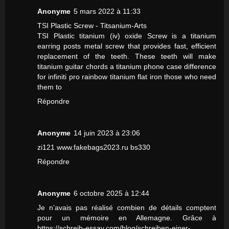
Anonyme
5 mars 2022 à 11:33
TSI Plastic Screw - Titsanium-Arts
TSI Plastic
titanium (iv) oxide
Screw is a
titanium
earring posts
metal screw that provides fast, efficient
replacement of the teeth. These teeth will make
titanium guitar chords
a
titanium phone case
difference
for
infiniti pro rainbow titanium flat iron
those who need
them to
Répondre
Anonyme
14 juin 2023 à 23:06
zi121
www.fakebags2023.ru
bs330
Répondre
Anonyme
6 octobre 2025 à 12:44
Je n’avais pas réalisé combien de détails comptent
pour un mémoire en Allemagne. Grâce à
https://schreib-essay.com/blog/schreiben-einer-